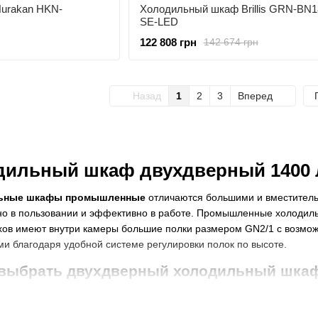
urakan HKN-
Холодильный шкаф Brillis GRN-BN1
SE-LED
122 808 грн
142 674 грн
Назад
1
2
3
Вперед
дильный шкаф двухдверный 1400
льные шкафы промышленные
отличаются большими и вместитель
но в пользовании и эффективно в работе. Промышленные холодильн
ов имеют внутри камеры большие полки размером GN2/1 с возможно
и благодаря удобной системе регулировки полок по высоте.
 выбрать двухдверный холодильный шкаф
промышленный можно в нашем каталоге 2025-2026 г. холодильного
 Перед покупкой двухдверного холодильника для кафе, столовой, р