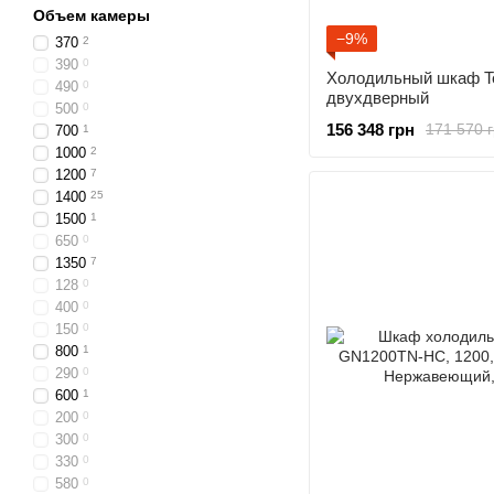
Объем камеры
−9%
370
2
390
0
Холодильный шкаф Te
490
0
двухдверный
500
0
156 348 грн
171 570 
700
1
1000
2
1200
7
1400
25
1500
1
650
0
1350
7
128
0
400
0
150
0
800
1
290
0
600
1
200
0
300
0
330
0
580
0