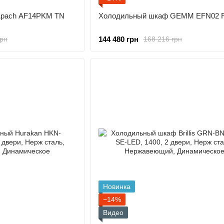
Apach AF14PKM TN
Холодильный шкаф GEMM EFN02 
144 480 грн
грн
168 216 грн
Новинка
−14%
Видео