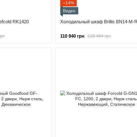
−14%
Видео
fcold RK1420
Холодильный шкаф Brillis BN14-M-
110 940 грн
грн
128 484 грн