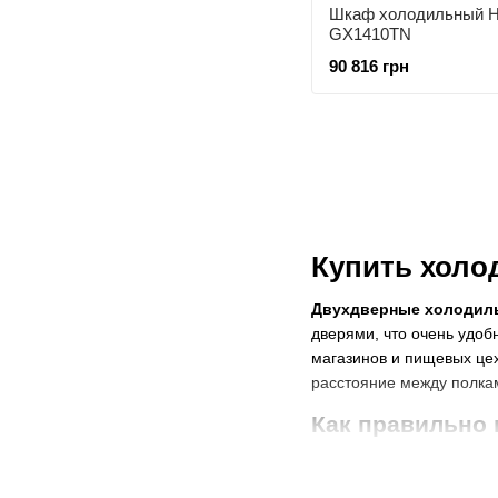
Шкаф холодильный H
GX1410TN
90 816 грн
Купить холо
Двухдверные холоди
дверями, что очень удоб
магазинов и пищевых цех
расстояние между полкам
Как правильно
Подобрать холодильник 
характеристикам и цене.