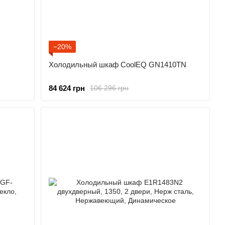
−20%
Холодильный шкаф CoolEQ GN1410TN
84 624 грн
106 296 грн