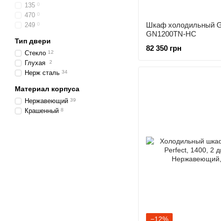
135
0
470
0
Шкаф холодильный G
249
0
GN1200TN-HC
Тип двери
82 350 грн
Стекло
12
Глухая
2
Нерж сталь
34
Материал корпуса
Нержавеющий
39
Крашенный
8
−12%