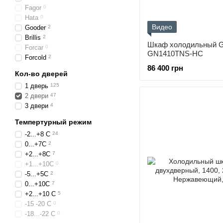
Fagor
0
Hata
0
Видео
Gooder
2
Brillis
2
Шкаф холодильный G
Forcar
0
GN1410TNS-HC
Forcold
2
86 400 грн
Кол-во дверей
1 дверь
125
2 двери
47
3 двери
4
Темпертурный режим
-2...+8 С
24
0...+7С
2
+2...+8С
7
+1...+10С
0
-5...+5С
2
0...+10С
7
+2...+10 С
5
-15 -20 С
0
-18...-22 С
0