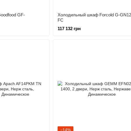
oodfood GF-
Холодильный шкаф Forcold G-GN1
FC
117 132 грн
−14%