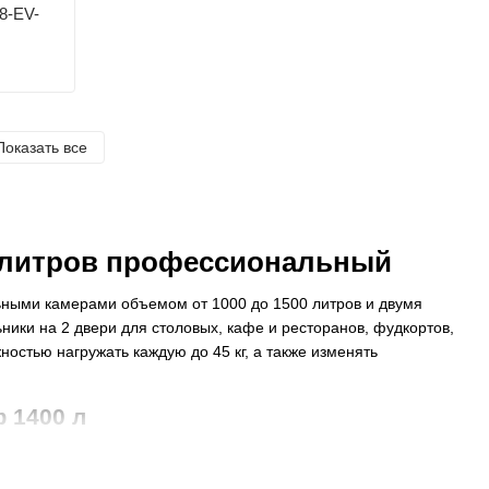
8-EV-
Показать все
 литров профессиональный
ными камерами объемом от 1000 до 1500 литров и двумя
ики на 2 двери для столовых, кафе и ресторанов, фудкортов,
стью нагружать каждую до 45 кг, а также изменять
 1400 л
 оборудования, отфильтровав и сравнив модели по
есторана, магазина, пищеблока или торговой точки фаст-фуда