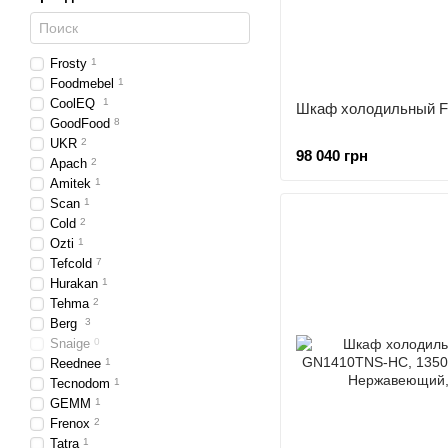
Frosty
1
Foodmebel
1
CoolEQ
1
Шкаф холодильный F
GoodFood
8
UKR
2
98 040 грн
Apach
2
Amitek
1
Scan
1
Cold
2
Ozti
1
Tefcold
7
Hurakan
1
Tehma
2
Berg
3
Snaige
0
Reednee
1
Tecnodom
1
GEMM
1
Frenox
2
Tatra
1