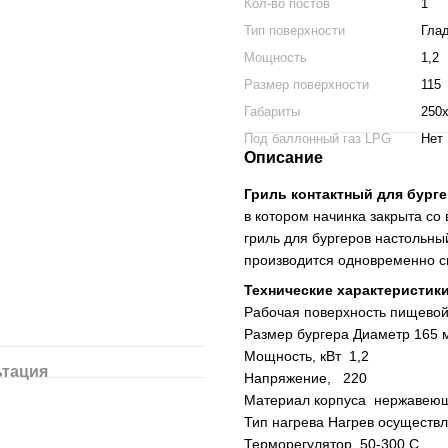
Кол-во постов
1
Тип поверхности
Гла
Мощность
1,2
Размер поверхности
115
Габариты
250
Под баллонный газ LPG
Нет
Описание
Гриль контактный для бург
в котором начинка закрыта со
гриль для бургеров настольны
производится одновременно св
Технические характеристик
Рабочая поверхность пищевой
Размер бургера Диаметр 165 
Мощность, кВт 1,2
ьтация
Напряжение, 220
Материал корпуса нержавеющ
Тип нагрева Нагрев осуществл
Терморегулятор 50-300 С