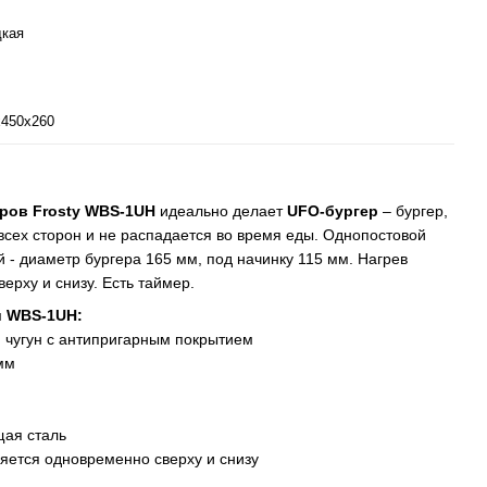
дкая
х450х260
еров Frosty WBS-1UH
идеально делает
UFO-бургер
– бургер,
 всех сторон и не распадается во время еды. Однопостовой
й - диаметр бургера 165 мм, под начинку 115 мм. Нагрев
ерху и снизу. Есть таймер.
и WBS-1UH:
 чугун с антипригарным покрытием
мм
ая сталь
яется одновременно сверху и снизу