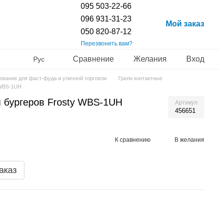
095 503-22-66
096 931-31-23
Мой заказ
050 820-87-12
Перезвонить вам?
Сравнение
Желания
Вход
Рус
ование для фаст-фуда и уличной торговли
Грили контактные
 WBS-1UH
я бургеров Frosty WBS-1UH
Артикул
456651
К сравнению
В желания
аказ