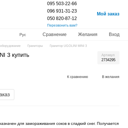
095 503-22-66
096 931-31-23
Мой заказ
050 820-87-12
Перезвонить вам?
Сравнение
Желания
Вход
Рус
 оборудование
Граниторы
Гранитор UGOLINI MINI 3
I 3 купить
Артикул
2734295
К сравнению
В желания
аказ
азначен для замораживания соков в сладкий снег. Получается