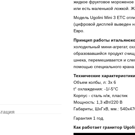
жидкое фруктовое мороженое и
или есть маленькой ложкой. 
Модель Ugolini Mini 3 ETC от
(цифровой дисплей выведен на
Евро.
Принцип работы итальянског
холодильный мини-агрегат, охл
образовавшийся продукт счищ
шнека, перемешивается и слег
помощью специального крана
Технические характеристики
Объем колбы, л: 3х 6
t° охлаждения: -1/-5°C
Корпус - сталь н/ж, пластик
Мощность: 1,3 кВт/220 В
Габариты, ШхГхВ, мм.: 540x4
ьтация
Гарантия 1 год.
Как работает гранитор Ugoli