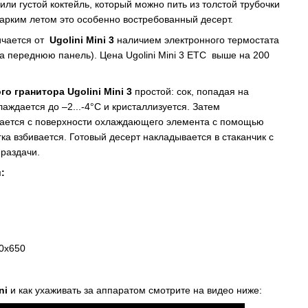
ли густой коктейль, который можно пить из толстой трубочки
Жарким летом это особенно востребованный десерт.
личается от
Ugolini Mini 3
наличием электронного термостата
 переднюю панель). Цена Ugolini Mini 3 ETC выше на 200
о гранитора Ugolini Mini 3
простой: сок, попадая на
аждается до –2...-4°С и кристаллизуется. Затем
ается с поверхности охлаждающего элемента с помощью
ка взбивается. Готовый десерт накладывается в стаканчик с
 раздачи.
:
70x650
ni
и как ухаживать за аппаратом смотрите на видео ниже: