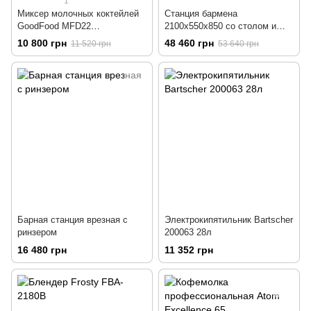
1
Миксер молочных коктейлей
Станция бармена
GoodFood MFD22
2100х550х850 со столом и
двухпостовой
мойкой
10 800 грн
48 460 грн
11 520 грн
53 640 грн
Барная станция врезная с
Электрокипятильник Bartscher
ринзером
200063 28л
16 480 грн
11 352 грн