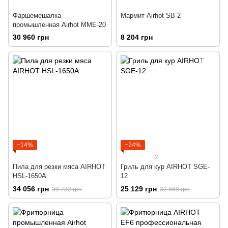
Фаршемешалка
Мармит Airhot SB-2
промышленная Airhot MME-20
30 960 грн
8 204 грн
−14%
−24%
2
Пила для резки мяса AIRHOT
Гриль для кур AIRHOT SGE-
HSL-1650A
12
34 056 грн
25 129 грн
39 732 грн
32 869 грн