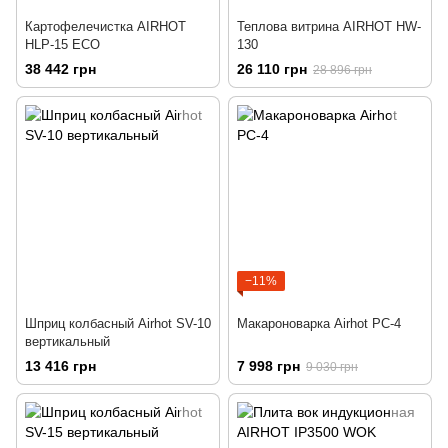
Картофелечистка AIRHOT
Теплова витрина AIRHOT HW-
HLP-15 ECO
130
38 442 грн
26 110 грн
28 896 грн
−11%
Шприц колбасный Airhot SV-10
Макароноварка Airhot PC-4
вертикальный
13 416 грн
7 998 грн
9 030 грн